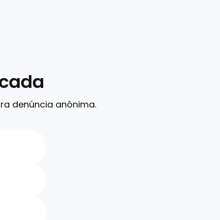
icada
ara denúncia anônima.