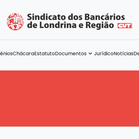
ênios
Chácara
Estatuto
Documentos
Jurídico
Notícias
De