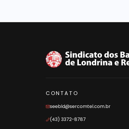
CONTATO
seebld@sercomtel.com.br
(43) 3372-8787