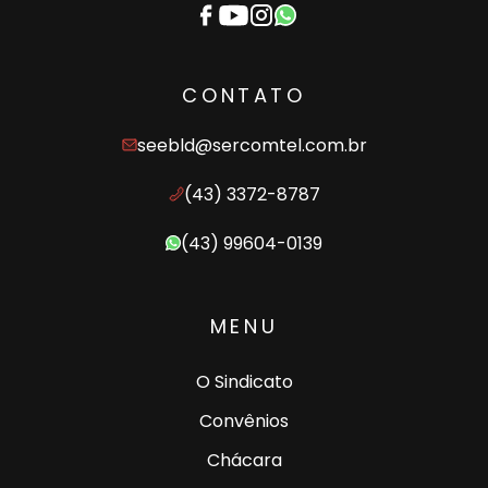
CONTATO
seebld@sercomtel.com.br
(43) 3372-8787
(43) 99604-0139
MENU
O Sindicato
Convênios
Chácara