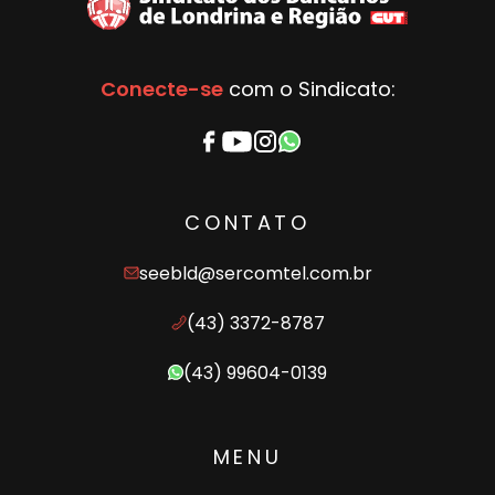
Conecte-se
com o Sindicato:
CONTATO
seebld@sercomtel.com.br
(43) 3372-8787
(43) 99604-0139
MENU