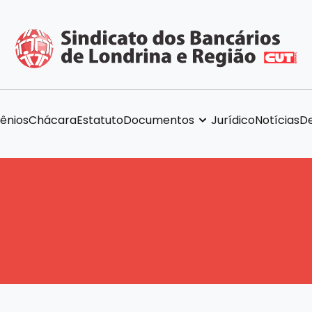
ênios
Chácara
Estatuto
Documentos
Jurídico
Notícias
De