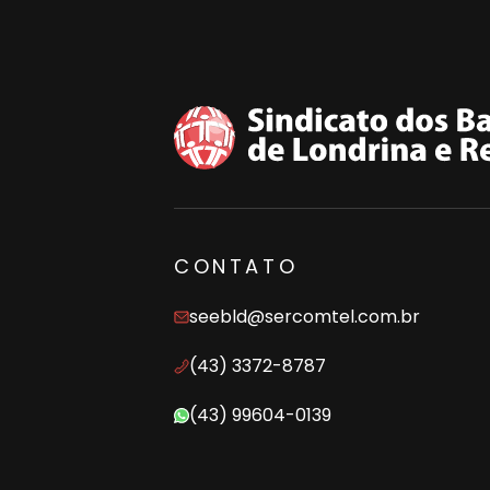
CONTATO
seebld@sercomtel.com.br
(43) 3372-8787
(43) 99604-0139