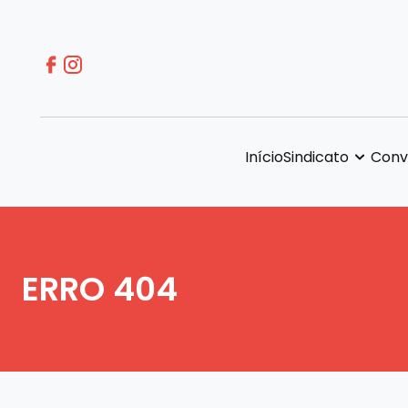
Início
Sindicato
Conv
ERRO 404