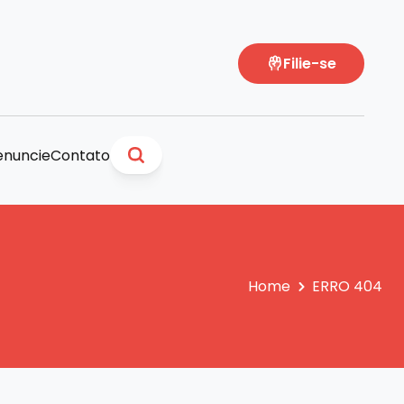
Filie-se
nuncie
Contato
Home
ERRO 404