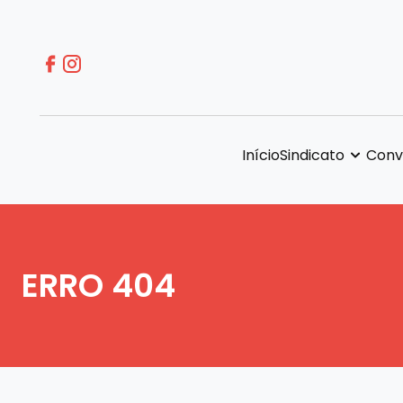
Início
Sindicato
Conv
ERRO 404