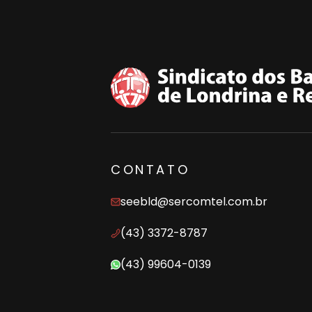
CONTATO
seebld@sercomtel.com.br
(43) 3372-8787
(43) 99604-0139