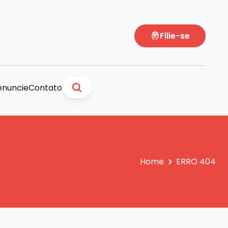
Filie-se
nuncie
Contato
Home
ERRO 404