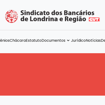
ênios
Chácara
Estatuto
Documentos
Jurídico
Notícias
De